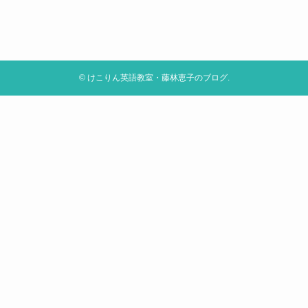
©
けこりん英語教室・藤林恵子のブログ.