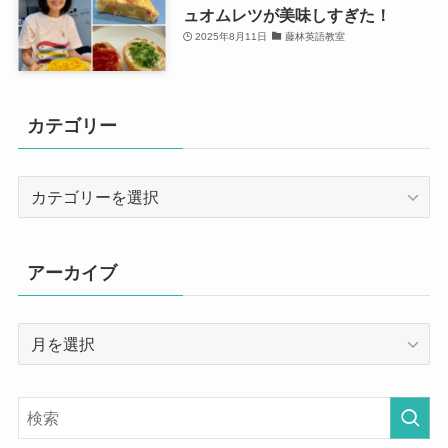
ュオムレツが美味しすぎた！
2025年8月11日
藤林英語教室
カテゴリー
カ
テ
ゴ
リ
アーカイブ
ー
ア
ー
カ
イ
ブ