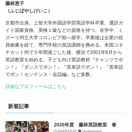
藤林恵子
（ふじばやしけいこ）
京都市出身。上智大学外国語学部英語学科卒業。通訳ガ
イド国家資格、英検１級などの資格を持つ。在学中、ミ
ズーリ州立大学コロンビア校へ留学。卒業後は企業の役
員秘書を経て、専門学校の英語講師を務める。米国コネ
チカット州で５年間過ごした後、横浜で2001年6月から
英語教室を始める。子ども向け英語教材『チャンツでポ
ン！』『ダンスでポン！』『英単語でポン！』『英単語
でポン！センテンス・会話編』など多数。
詳細なプロフィールはこちら
新着記事
2026年度 藤林英語教室 春
2026年4月3日
Uncategorized