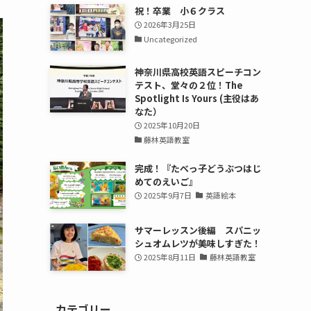
祝！卒業 小６クラス
2026年3月25日
Uncategorized
神奈川県高校英語スピーチコン
テスト、堂々の２位！The
Spotlight Is Yours (主役はあ
なた）
2025年10月20日
藤林英語教室
完成！『たべっ子どうぶつはじ
めてのえいご』
2025年9月7日
英語絵本
サマーレッスン後編 スパニッ
シュオムレツが美味しすぎた！
2025年8月11日
藤林英語教室
カテゴリー