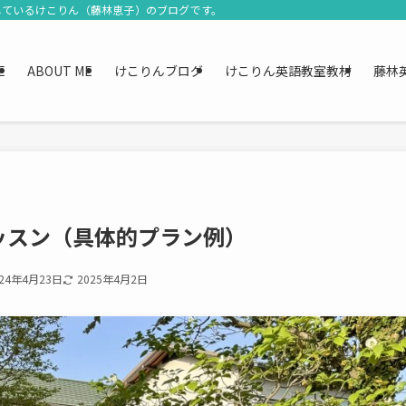
しているけこりん（藤林恵子）のブログです。
E
ABOUT ME
けこりんブログ
けこりん英語教室教材
藤林
ッスン（具体的プラン例）
024年4月23日
2025年4月2日