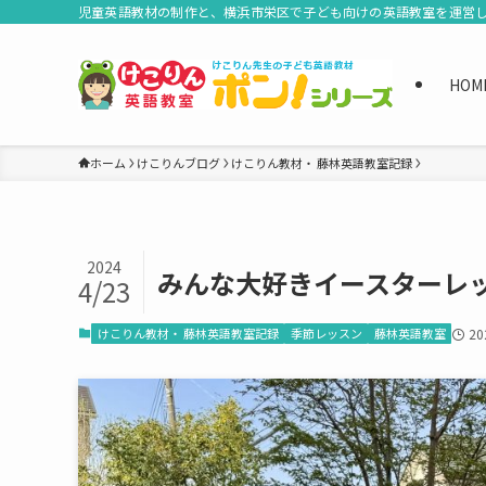
児童英語教材の制作と、横浜市栄区で子ども向けの英語教室を運営
HOM
ホーム
けこりんブログ
けこりん教材・ 藤林英語教室記録
2024
みんな大好きイースターレ
4/23
けこりん教材・ 藤林英語教室記録
季節レッスン
藤林英語教室
2