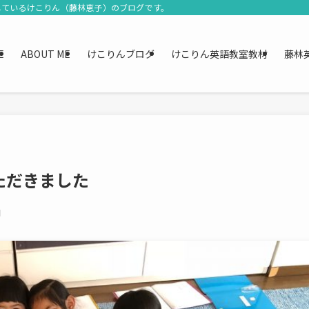
しているけこりん（藤林恵子）のブログです。
E
ABOUT ME
けこりんブログ
けこりん英語教室教材
藤林
ただきました
日