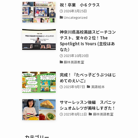
祝！卒業 小６クラス
2026年3月25日
Uncategorized
神奈川県高校英語スピーチコン
テスト、堂々の２位！The
Spotlight Is Yours (主役はあ
なた）
2025年10月20日
藤林英語教室
完成！『たべっ子どうぶつはじ
めてのえいご』
2025年9月7日
英語絵本
サマーレッスン後編 スパニッ
シュオムレツが美味しすぎた！
2025年8月11日
藤林英語教室
カテゴリー