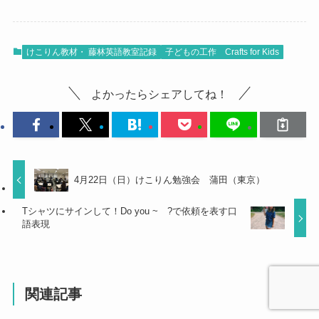
けこりん教材・ 藤林英語教室記録
子どもの工作 Crafts for Kids
よかったらシェアしてね！
4月22日（日）けこりん勉強会 蒲田（東京）
Tシャツにサインして！Do you ~ ?で依頼を表す口
語表現
関連記事