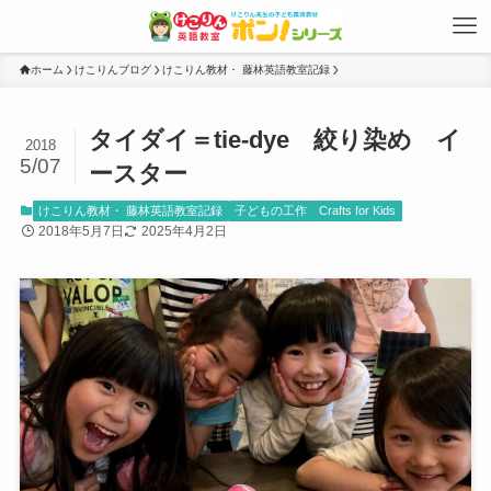
ホーム
けこりんブログ
けこりん教材・ 藤林英語教室記録
タイダイ＝tie-dye 絞り染め イ
2018
5/07
ースター
けこりん教材・ 藤林英語教室記録
子どもの工作 Crafts for Kids
2018年5月7日
2025年4月2日